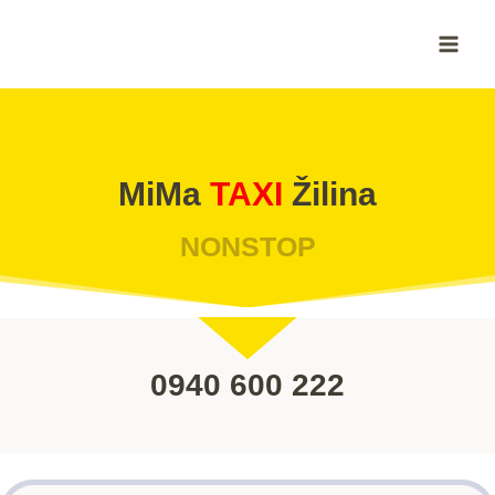
Skip
to
content
MiMa
TAXI
Žilina
NONSTOP
0940 600 222